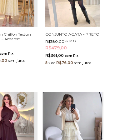
m Chiffon Textura
CONJUNTO AGATA - PRETO
 – Amarelo
R$380,00
-
21
%
OFF
R$479,00
com
Pix
R$361,00
com
Pix
,00
sem juros
5
x
de
R$76,00
sem juros