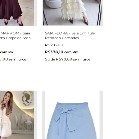
- MARROM - Saia
SAIA FLORA - Saia Em Tule
 em Crepe de Seda
Rendado Camadas
a Elástica
R$398,00
R$378,10
com
Pix
com
Pix
0,00
sem juros
5
x
de
R$79,60
sem juros