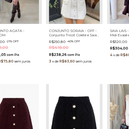
NTO AGATA -
CONJUNTO SORAIA - OFF -
SAIA LAIS 
OM
Conjunto Tricot Colete e Saia
Midi Evasê
com Botões em Pérolas e
com Cintur
,00
-
21
%
OFF
R$250,80
-
40
%
OFF
R$320,00
Strass Elegante
9,00
R$418,00
R$304,00
,05
R$238,26
4
x
de
R$8
com
Pix
com
Pix
R$75,80
sem juros
3
x
de
R$83,60
sem juros