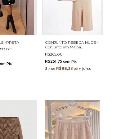
LE -PRETA
CONJUNTO REBECA NUDE -
Conjunto em Malha
30
%
OFF
Moletinho de Saia Midi Forrada
R$265,00
com Fenda Frontal e Blusa
R$251,75
com
Pix
com
Pix
3
x
de
R$88,33
sem juros