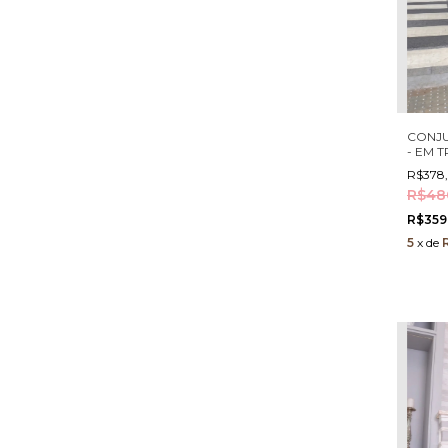
CONJU
- EM 
CROPP
R$378
BOTÕE
R$48
R$359
5
x
de