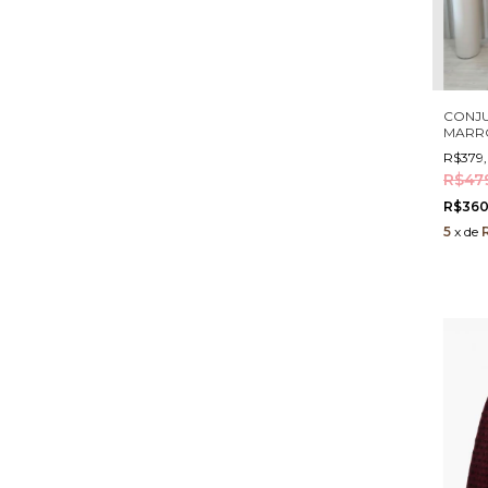
CONJU
MARR
R$379
R$47
R$360
5
x
de