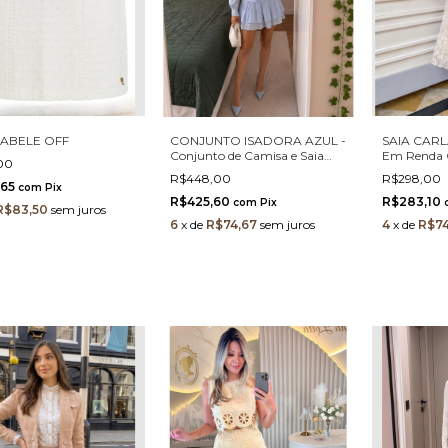
ISABELE OFF
CONJUNTO ISADORA AZUL -
SAIA CARLA
Conjunto de Camisa e Saia
Em Renda
,00
com Acabamento Acetinado
Folha
R$448,00
R$298,00
Azul Claro
,65
com
Pix
R$425,60
R$283,10
com
Pix
R$83,50
sem juros
6
x
de
R$74,67
sem juros
4
x
de
R$74