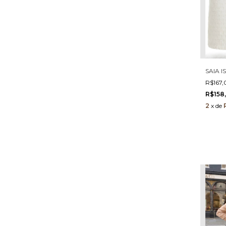
SAIA 
R$167
R$158
2
x
de