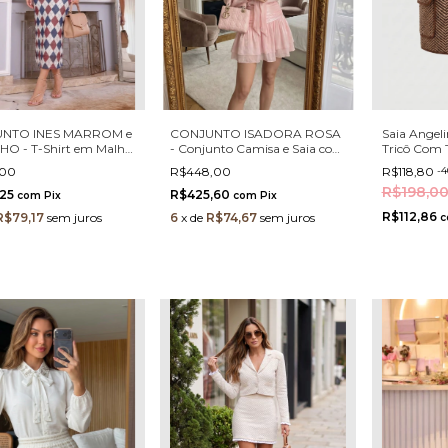
NTO INES MARROM e
CONJUNTO ISADORA ROSA
Saia Ange
O - T-Shirt em Malha
- Conjunto Camisa e Saia com
Tricô Com
astano e Saia Midi em
Acabamento Acetinado Rosa
E Bolso Ca
,00
R$448,00
R$118,80
-
4
stampa Argyle
R$198,0
,25
R$425,60
com
Pix
com
Pix
R$112,86
R$79,17
sem juros
6
x
de
R$74,67
sem juros
c