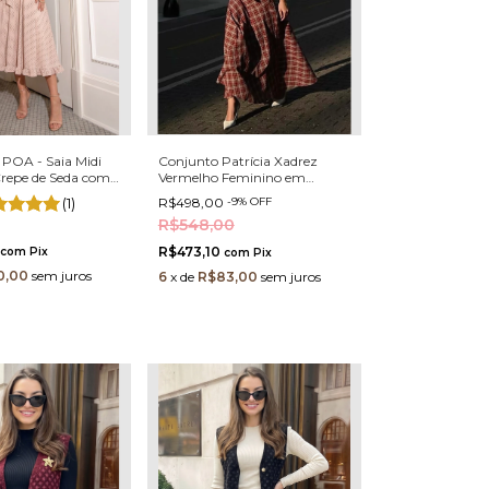
 POA - Saia Midi
Conjunto Patrícia Xadrez
repe de Seda com
Vermelho Feminino em
stica
Tricoline de Algodão com
(1)
R$498,00
-
9
%
OFF
Blusa Peplum e Saia
R$548,00
R$473,10
com
Pix
com
Pix
0,00
sem juros
6
x
de
R$83,00
sem juros