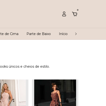
0
rte de Cima
Parte de Baixo
Início
Rastreio
Que
ooks únicos e cheios de estilo.