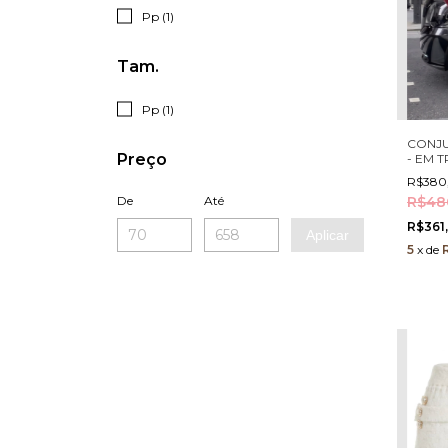
Pp (1)
Tam.
Pp (1)
CONJU
Preço
- EM 
CROPP
R$380
BOTÕE
De
Até
R$48
R$361
Aplicar
5
x
de