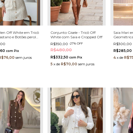
elen Off White em Tricô
Conjunto Gisele - Tricô Off
Saia Mari e
astano e Botões perola
White com Saia e Cropped Off
Geométrica
is
Manteiga
,00
R$350,00
-
27
%
OFF
R$300,00
R$480,00
,60
R$285,00
com
Pix
R$332,50
R$76,00
sem juros
4
x
de
R$75
com
Pix
5
x
de
R$70,00
sem juros