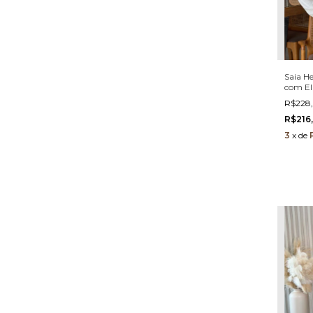
Saia H
com El
e crista
R$228
R$216
3
x
de