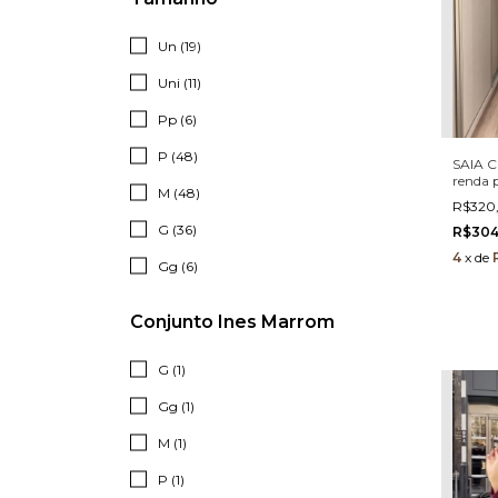
Un (19)
Uni (11)
Pp (6)
P (48)
SAIA C
renda 
M (48)
cintur
R$320
G (36)
R$30
4
x
de
Gg (6)
Conjunto Ines Marrom
G (1)
Gg (1)
M (1)
P (1)