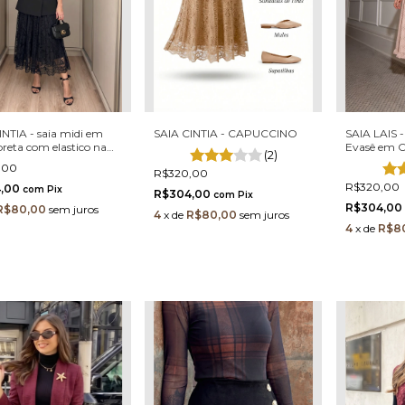
INTIA - saia midi em
SAIA CINTIA - CAPUCCINO
SAIA LAIS -
preta com elastico na
Evasê em C
(2)
a
Cintura Elá
,00
R$320,00
R$320,00
4,00
com
Pix
R$304,00
com
Pix
R$304,00
R$80,00
sem juros
4
x
de
R$80,00
sem juros
4
x
de
R$8