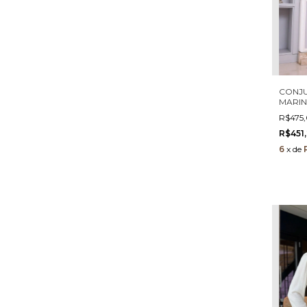
CONJU
MARINH
com El
R$475
Tule E
R$451
6
x
de