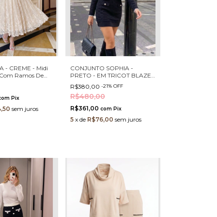
 - CREME - Midi
CONJUNTO SOPHIA -
 Com Ramos De
PRETO - EM TRICOT BLAZER
CROPPED E SAIA COM
R$380,00
-
21
%
OFF
BOTÕES PÉROLA E STRASS
R$480,00
com
Pix
R$361,00
,50
sem juros
com
Pix
5
x
de
R$76,00
sem juros