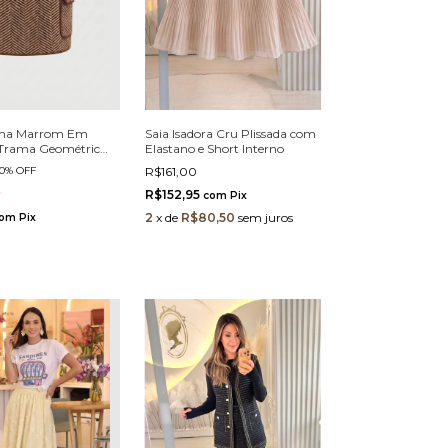
lina Marrom Em
Saia Isadora Cru Plissada com
 Trama Geométrica
Elastano e Short Interno
rgo
0
%
OFF
R$161,00
0
R$152,95
com
Pix
2
x
de
R$80,50
sem juros
om
Pix