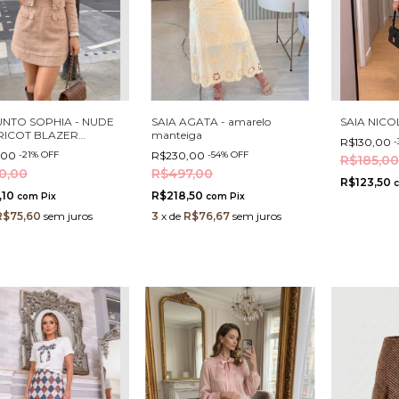
NTO SOPHIA - NUDE
SAIA AGATA - amarelo
SAIA NICO
TRICOT BLAZER
manteiga
R$130,00
-
ED E SAIA COM
,00
-
21
%
OFF
R$230,00
-
54
%
OFF
R$185,00
S PÉROLA E STRASS
0,00
R$497,00
R$123,50
,10
R$218,50
com
Pix
com
Pix
R$75,60
sem juros
3
x
de
R$76,67
sem juros