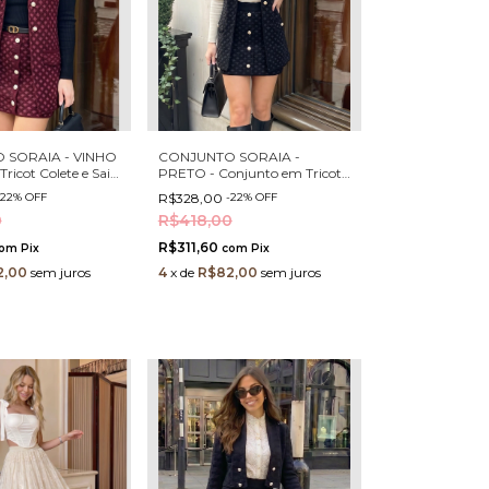
 SORAIA - VINHO
CONJUNTO SORAIA -
Tricot Colete e Saia
PRETO - Conjunto em Tricot
 em Pérolas e
Colete e Saia com Botões em
22
%
OFF
R$328,00
-
22
%
OFF
ante
Pérolas e Strass
0
R$418,00
R$311,60
om
Pix
com
Pix
2,00
sem juros
4
x
de
R$82,00
sem juros