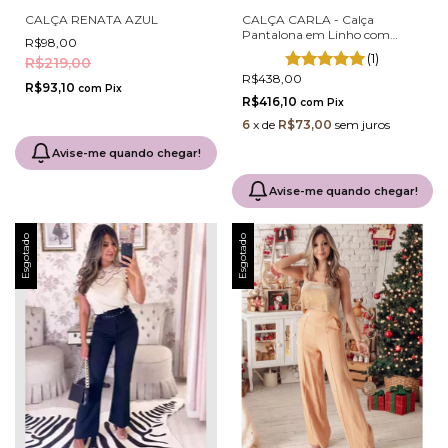
CALÇA RENATA AZUL
CALÇA CARLA - Calça
Pantalona em Linho com
R$98,00
Barra Italiana e Cós com
(1)
R$219,00
Elastano
R$438,00
R$93,10
com
Pix
R$416,10
com
Pix
6
x
de
R$73,00
sem juros
Avise-me quando chegar!
Avise-me quando chegar!
Esgotado
Esgotado