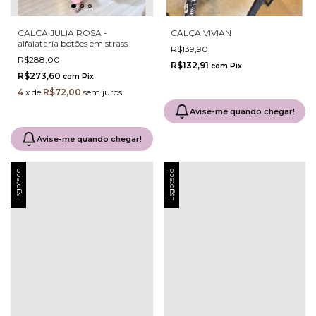
CALCA JULIA ROSA -
CALÇA VIVIAN
alfaiataria botões em strass
R$139,90
R$288,00
R$132,91
com
Pix
R$273,60
com
Pix
4
x
de
R$72,00
sem juros
Avise-me quando chegar!
Avise-me quando chegar!
Esgotado
Esgotado