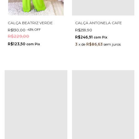
CALÇA BEATRIZ VERDE
CALÇA ANTONELA CAFE
R$130,00
-
43
%
OFF
R$259,90
R$229,00
R$246,91
com
Pix
R$123,50
3
x
de
R$86,63
sem juros
com
Pix