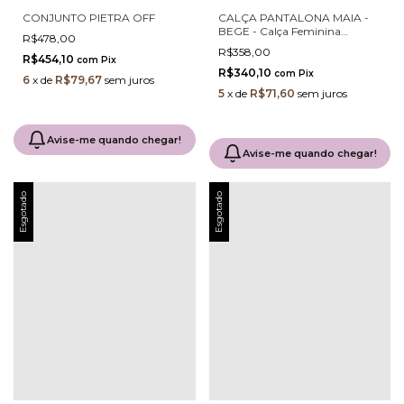
CONJUNTO PIETRA OFF
CALÇA PANTALONA MAIA -
BEGE - Calça Feminina
R$478,00
Neoprene Power Com Elastano
R$358,00
E Faixa Com Argolas Douradas
R$454,10
com
Pix
R$340,10
com
Pix
6
x
de
R$79,67
sem juros
5
x
de
R$71,60
sem juros
Avise-me quando chegar!
Avise-me quando chegar!
Esgotado
Esgotado