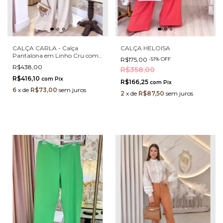
CALÇA CARLA - Calça
CALÇA HELOISA
Pantalona em Linho Cru com
R$175,00
-
51
%
OFF
Barra Italiana e Cós com
R$438,00
R$358,00
Elastano
R$416,10
com
Pix
R$166,25
com
Pix
6
x
de
R$73,00
sem juros
2
x
de
R$87,50
sem juros