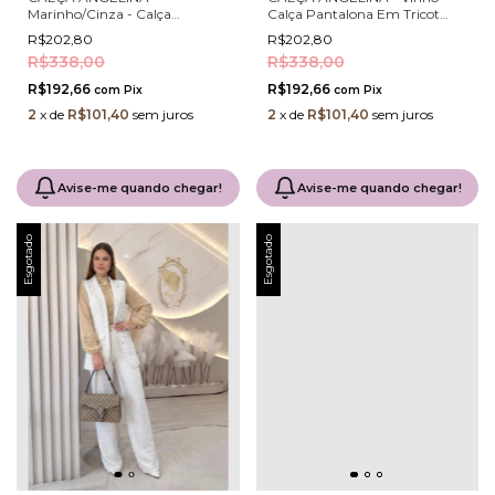
Marinho/Cinza - Calça
Calça Pantalona Em Tricot
Pantalona Em Tricot Chevron
Chevron Com Bolsos Cargo E
R$202,80
R$202,80
Com Bolsos Cargo E
Acabamento Contrastante
R$338,00
R$338,00
Acabamento Contrastante
R$192,66
R$192,66
com
Pix
com
Pix
2
x
de
R$101,40
sem juros
2
x
de
R$101,40
sem juros
Avise-me quando chegar!
Avise-me quando chegar!
Esgotado
Esgotado