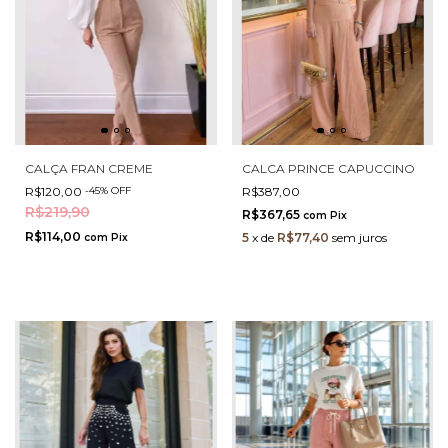
CALÇA FRAN CREME
CALCA PRINCE CAPUCCINO
R$120,00
-
45
%
OFF
R$387,00
R$219,90
R$367,65
com
Pix
R$114,00
5
x
de
R$77,40
sem juros
com
Pix