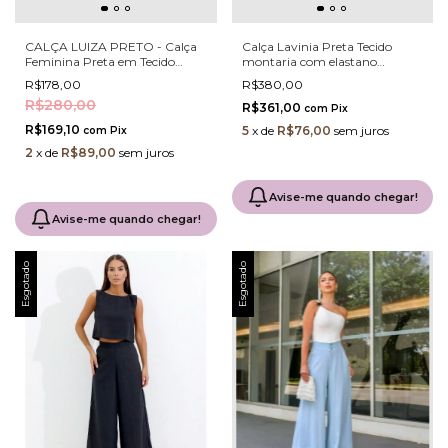
CALÇA LUIZA PRETO - Calça
Calça Lavinia Preta Tecido
Feminina Preta em Tecido
montaria com elastano
Confortável com Detalhes em
modelagem alfaiataria Corte
R$178,00
R$380,00
Strass
Reto com Vinco Frontal e Cinto
R$280,00
– Modelagem Premium e
R$361,00
com
Pix
Conforto Elegante - (cópia)
R$169,10
5
x
de
R$76,00
sem juros
com
Pix
2
x
de
R$89,00
sem juros
Avise-me quando chegar!
Avise-me quando chegar!
Esgotado
Esgotado