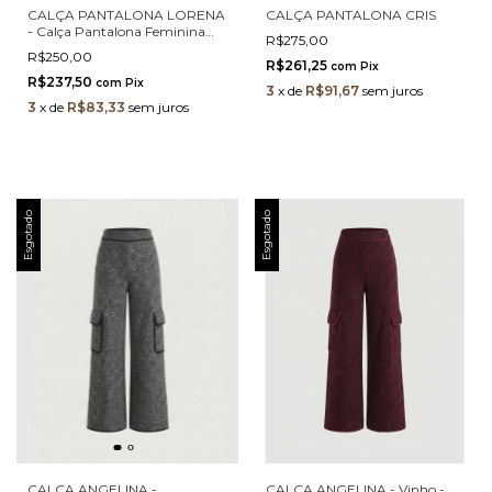
CALÇA PANTALONA LORENA
CALÇA PANTALONA CRIS
- Calça Pantalona Feminina
R$275,00
Terracota em Musseline com
R$250,00
Cintura Alta e Caimento Fluido
R$261,25
com
Pix
R$237,50
com
Pix
3
x
de
R$91,67
sem juros
3
x
de
R$83,33
sem juros
Esgotado
Esgotado
CALÇA ANGELINA -
CALÇA ANGELINA - Vinho -