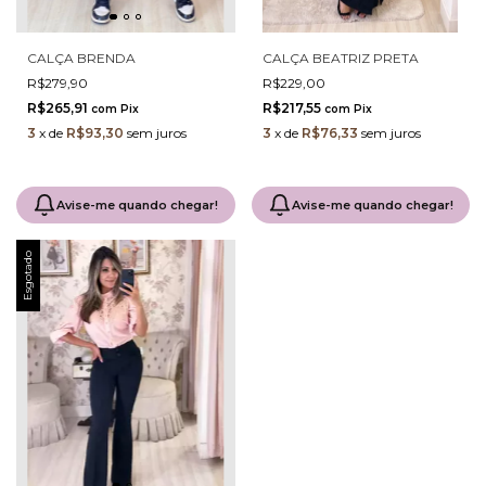
CALÇA BRENDA
CALÇA BEATRIZ PRETA
R$279,90
R$229,00
R$265,91
R$217,55
com
Pix
com
Pix
3
x
de
R$93,30
sem juros
3
x
de
R$76,33
sem juros
Avise-me quando chegar!
Avise-me quando chegar!
Esgotado