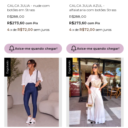
CALCA JULIA - nude com
CALCA JULIA AZUL -
botões em Strass
alfaiataria com botões Strass
R$288,00
R$288,00
R$273,60
R$273,60
com
Pix
com
Pix
4
x
de
R$72,00
sem juros
4
x
de
R$72,00
sem juros
Avise-me quando chegar!
Avise-me quando chegar!
Esgotado
Esgotado