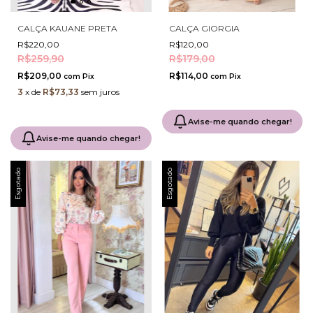
CALÇA KAUANE PRETA
CALÇA GIORGIA
R$220,00
R$120,00
R$259,90
R$179,00
R$209,00
R$114,00
com
Pix
com
Pix
3
x
de
R$73,33
sem juros
Avise-me quando chegar!
Avise-me quando chegar!
Esgotado
Esgotado