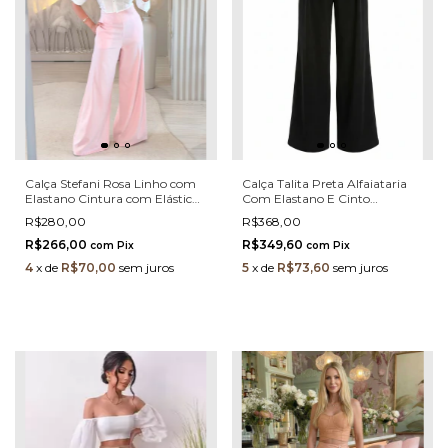
Calça Stefani Rosa Linho com
Calça Talita Preta Alfaiataria
Elastano Cintura com Elástico
Com Elastano E Cinto
Atrás
Dourado
R$280,00
R$368,00
R$266,00
R$349,60
com
Pix
com
Pix
4
x
de
R$70,00
sem juros
5
x
de
R$73,60
sem juros