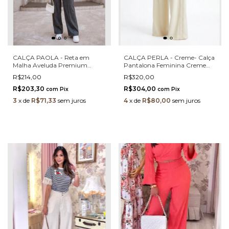
CALÇA PAOLA - Reta em
CALÇA PERLA - Creme- Calça
Malha Aveluda Premium
Pantalona Feminina Creme
Cinza Chumbo Mescla
Em Malha Fila Com Elastano E
R$214,00
R$320,00
Cintura Alta
R$203,30
R$304,00
com
Pix
com
Pix
3
x
de
R$71,33
sem juros
4
x
de
R$80,00
sem juros