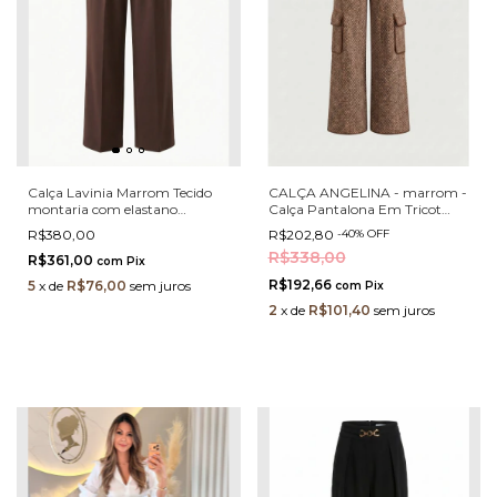
Calça Lavinia Marrom Tecido
CALÇA ANGELINA - marrom -
montaria com elastano
Calça Pantalona Em Tricot
modelagem alfaiataria Corte
Chevron Com Bolsos Cargo E
R$380,00
R$202,80
-
40
%
OFF
Reto com Vinco Frontal e Cinto
Acabamento Contrastante
R$338,00
– Modelagem Premium e
R$361,00
com
Pix
Conforto Elegante
R$192,66
5
x
de
R$76,00
sem juros
com
Pix
2
x
de
R$101,40
sem juros