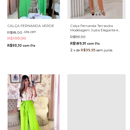
CALÇA FERNANDA VERDE
Calça Fernanda Terracota
Modelagem Justa Elegante e
R$98,00
-
51
%
OFF
Moderna
R$199,90
R$199,90
R$189,91
com
Pix
R$93,10
com
Pix
2
x
de
R$99,95
sem juros