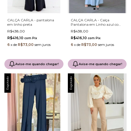
CALÇA CARLA - pantalona
CALÇA CARLA - Calça
em linho preta
Pantalona em Linho azul com
Barra Italiana e Cós com
R$438,00
R$438,00
Elastano
R$416,10
R$416,10
com
Pix
com
Pix
6
x
de
R$73,00
sem juros
6
x
de
R$73,00
sem juros
Avise-me quando chegar!
Avise-me quando chegar!
Esgotado
Esgotado