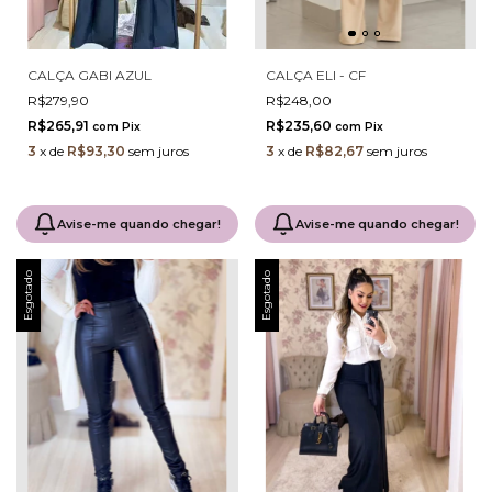
CALÇA GABI AZUL
CALÇA ELI - CF
R$279,90
R$248,00
R$265,91
R$235,60
com
Pix
com
Pix
3
x
de
R$93,30
sem juros
3
x
de
R$82,67
sem juros
Avise-me quando chegar!
Avise-me quando chegar!
Esgotado
Esgotado