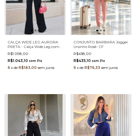
CALÇA WIDE LEG AURORA
CONJUNTO BARBARA Jogger
PRETA - Calça Wide Leg com
Ursinho Rosê- CF
Aplicação de Pedrarias e
R$1.098,00
R$458,00
Cintura Alta
R$1.043,10
R$435,10
com
Pix
com
Pix
6
x
de
R$183,00
sem juros
6
x
de
R$76,33
sem juros