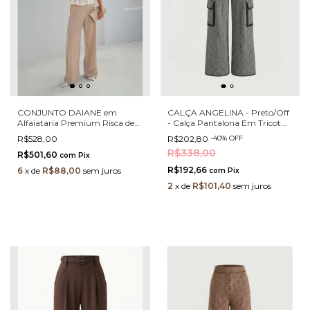
CONJUNTO DAIANE em
CALÇA ANGELINA - Preto/Off
Alfaiataria Premium Risca de
- Calça Pantalona Em Tricot
Giz - CF
Chevron Com Bolsos Cargo E
R$528,00
R$202,80
-
40
%
OFF
Acabamento Contrastante
R$338,00
R$501,60
com
Pix
R$192,66
6
x
de
R$88,00
sem juros
com
Pix
2
x
de
R$101,40
sem juros