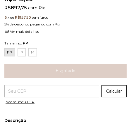
R$897,75
com
Pix
6
x de
R$157,50
sem juros
5% de desconto
pagando com Pix
Ver mais detalhes
Tamanho:
PP
PP
P
M
Entregas para o CEP:
Calcular
Não sei meu CEP
Descrição