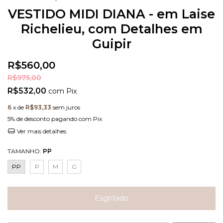
VESTIDO MIDI DIANA - em Laise
Richelieu, com Detalhes em
Guipir
R$560,00
R$975,00
R$532,00
com
Pix
6
x de
R$93,33
sem juros
5% de desconto
pagando com Pix
Ver mais detalhes
TAMANHO:
PP
PP
P
M
G