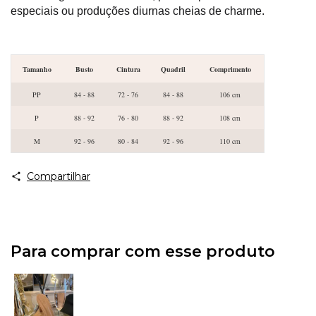
especiais ou produções diurnas cheias de charme.
Tamanho
Busto
Cintura
Quadril
Comprimento
PP
84 - 88
72 - 76
84 - 88
106 cm
P
88 - 92
76 - 80
88 - 92
108 cm
M
92 - 96
80 - 84
92 - 96
110 cm
Compartilhar
Para comprar com esse produto