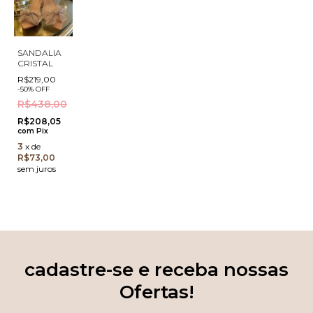
SANDALIA
CRISTAL
R$219,00
-
50
%
OFF
R$438,00
R$208,05
com
Pix
3
x
de
R$73,00
sem juros
cadastre-se e receba nossas
Ofertas!