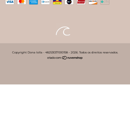
Copyright Dona lolla - 48253037000158 - 2026. Todos os direitos reservados.