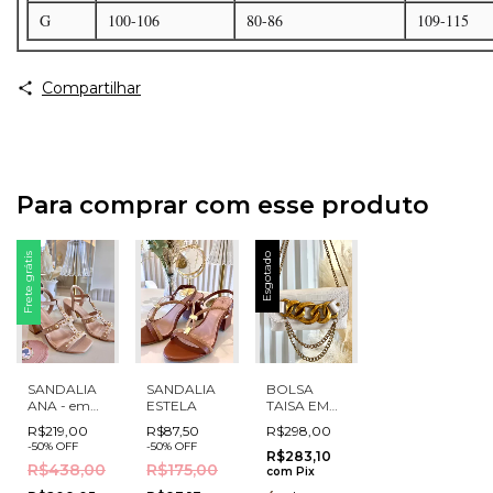
G
100-106
80-86
109-115
Compartilhar
Para comprar com esse produto
Frete grátis
Esgotado
SANDALIA
SANDALIA
BOLSA
ANA - em
ESTELA
TAISA EM
couro
COURO
R$219,00
R$87,50
R$298,00
CROCO
-
50
%
OFF
-
50
%
OFF
MARFIM
R$283,10
R$438,00
R$175,00
com Alça de
com
Pix
Corrente