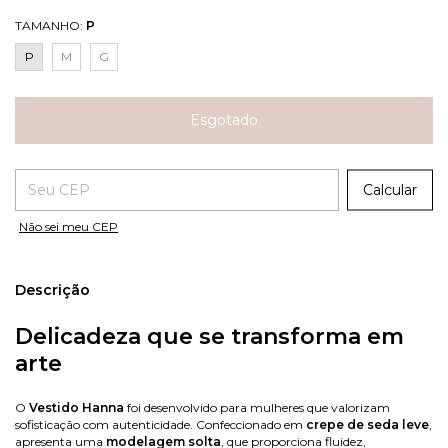
TAMANHO:
P
P
M
G
Entregas para o CEP:
Calcular
Não sei meu CEP
Descrição
Delicadeza que se transforma em
arte
O
Vestido Hanna
foi desenvolvido para mulheres que valorizam
sofisticação com autenticidade. Confeccionado em
crepe de seda leve
,
apresenta uma
modelagem solta
, que proporciona fluidez,