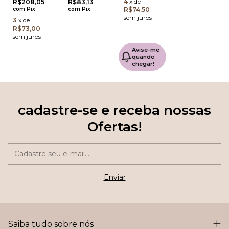
4
x
de
R$208,05
R$83,13
com
Pix
com
Pix
R$74,50
sem juros
3
x
de
R$73,00
sem juros
Avise-me
quando
chegar!
cadastre-se e receba nossas
Ofertas!
Saiba tudo sobre nós