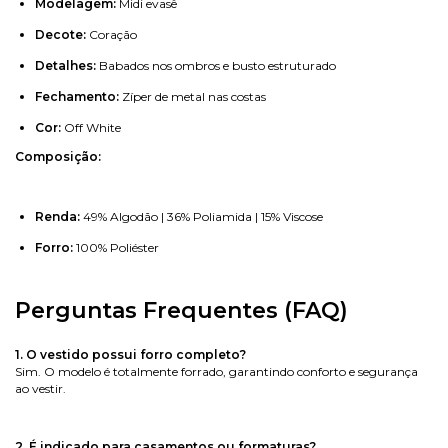
Modelagem:
Midi evasê
Decote:
Coração
Detalhes:
Babados nos ombros e busto estruturado
Fechamento:
Zíper de metal nas costas
Cor:
Off White
Composição:
Renda:
49% Algodão | 36% Poliamida | 15% Viscose
Forro:
100% Poliéster
Perguntas Frequentes (FAQ)
1. O vestido possui forro completo?
Sim. O modelo é totalmente forrado, garantindo conforto e segurança
ao vestir.
2. É indicado para casamentos ou formaturas?