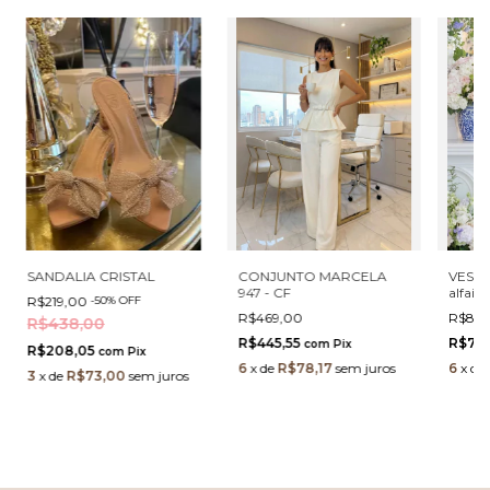
SANDALIA CRISTAL
CONJUNTO MARCELA
VESTID
947 - CF
alfaia
R$219,00
-
50
%
OFF
R$469,00
R$835
R$438,00
R$445,55
R$794
com
Pix
R$208,05
com
Pix
6
x
de
R$78,17
sem juros
6
x
de
3
x
de
R$73,00
sem juros