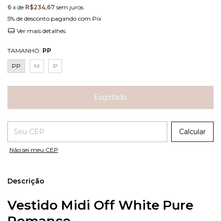
6
x de
R$234,67
sem juros
5% de desconto
pagando com Pix
Ver mais detalhes
TAMANHO:
PP
PP
M
P
Entregas para o CEP:
Calcular
Não sei meu CEP
Descrição
Vestido Midi Off White Pure
Romance