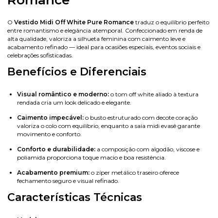
O
Vestido Midi Off White Pure Romance
traduz o equilíbrio perfeito
entre romantismo e elegância atemporal. Confeccionado em renda de
alta qualidade, valoriza a silhueta feminina com caimento leve e
acabamento refinado — ideal para ocasiões especiais, eventos sociais e
celebrações sofisticadas.
Benefícios e Diferenciais
Visual romântico e moderno:
o tom off white aliado à textura
rendada cria um look delicado e elegante.
Caimento impecável:
o busto estruturado com decote coração
valoriza o colo com equilíbrio, enquanto a saia midi evasê garante
movimento e conforto.
Conforto e durabilidade:
a composição com algodão, viscose e
poliamida proporciona toque macio e boa resistência.
Acabamento premium:
o zíper metálico traseiro oferece
fechamento seguro e visual refinado.
Características Técnicas