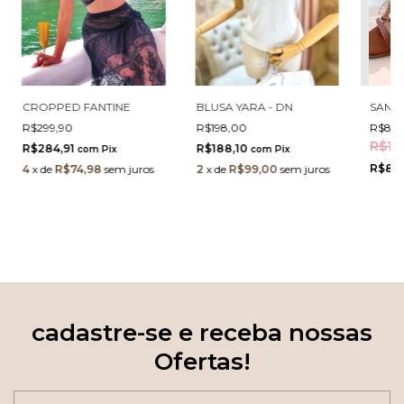
CROPPED FANTINE
BLUSA YARA - DN
SANDA
R$299,90
R$198,00
R$87,
R$17
R$284,91
R$188,10
com
Pix
com
Pix
R$83,
4
x
de
R$74,98
sem juros
2
x
de
R$99,00
sem juros
cadastre-se e receba nossas
Ofertas!