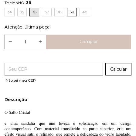
TAMANHO:
36
34
35
36
37
38
39
40
Atenção, última peça!
Entregas para o CEP:
Calcular
Não sei meu CEP
Descrição
O Salto Cristal
é uma sandália que une leveza e sofisticação em um design
contemporâneo. Com material translúcido na parte superior, cria um
efeito visual sutil e refinado, que remete à delicadeza do vidro lapidado.