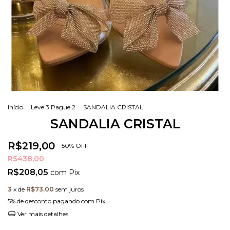
Início
.
Leve 3 Pague 2
.
SANDALIA CRISTAL
SANDALIA CRISTAL
R$219,00
-
50
%
OFF
R$438,00
R$208,05
com
Pix
3
x de
R$73,00
sem juros
5% de desconto
pagando com Pix
Ver mais detalhes