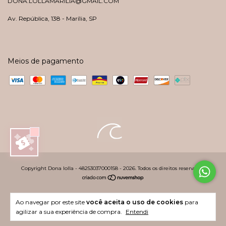
DONA.LOLLAMARILIA@GMAIL.COM
Av. República, 138 - Marília, SP
Meios de pagamento
Copyright Dona lolla - 48253037000158 - 2026. Todos os direitos reservados.
Ao navegar por este site
você aceita o uso de cookies
para
agilizar a sua experiência de compra.
Entendi