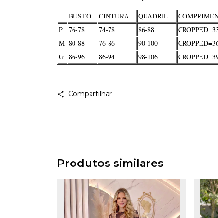
BUSTO
CINTURA
QUADRIL
COMPRIME
P
76-78
74-78
86-88
CROPPED=33
M
80-88
76-86
90-100
CROPPED=36
G
86-96
86-94
98-106
CROPPED=39
Compartilhar
Produtos similares