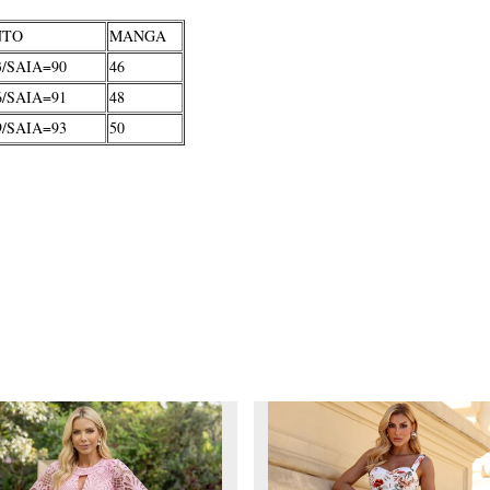
NTO
MANGA
/SAIA=90
46
/SAIA=91
48
/SAIA=93
50