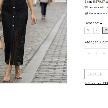
6
x de
R$79,17
s
5% de desconto
p
Ver mais deta
Tamanho:
G
P
M
G
Atenção, últi
Entregas para o
Não sei meu CE