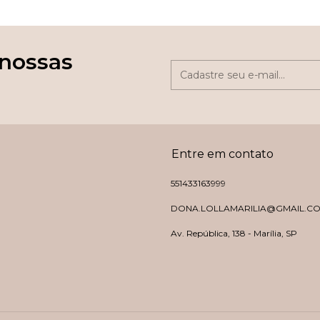
 nossas
Entre em contato
551433163999
DONA.LOLLAMARILIA@GMAIL.C
Av. República, 138 - Marília, SP