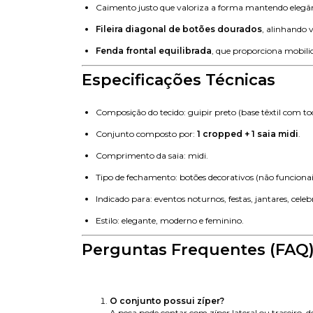
Caimento justo que valoriza a forma mantendo elegân
Fileira diagonal de botões dourados
, alinhando 
Fenda frontal equilibrada
, que proporciona mobili
Especificações Técnicas
Composição do tecido: guipir preto (base têxtil com to
Conjunto composto por:
1 cropped + 1 saia midi
.
Comprimento da saia: midi.
Tipo de fechamento: botões decorativos (não funcionai
Indicado para: eventos noturnos, festas, jantares, celeb
Estilo: elegante, moderno e feminino.
Perguntas Frequentes (FAQ
O conjunto possui zíper?
A peça pode contar com zíper lateral ou traseiro, 