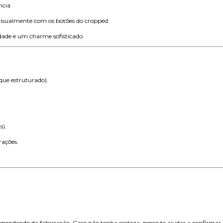
cia.
visualmente com os botões do cropped.
dade e um charme sofisticado.
que estruturado).
s).
rações.
)
dependendo da fabricação. Caso não tenha certeza, posso te ajudar a confirmar.