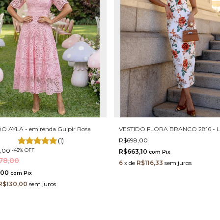
O AYLA - em renda Guipir Rosa
VESTIDO FLORA BRANCO 2816 - 
(1)
R$698,00
0,00
-
43
%
OFF
R$663,10
com
Pix
78,00
6
x
de
R$116,33
sem juros
,00
com
Pix
R$130,00
sem juros