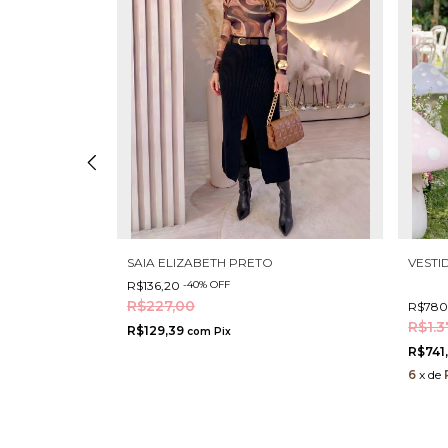
SAIA ELIZABETH PRETO
VESTID
R$136,20
-
40
%
OFF
R$227,00
R$78
R$1.3
R$129,39
com
Pix
R$741
6
x
de