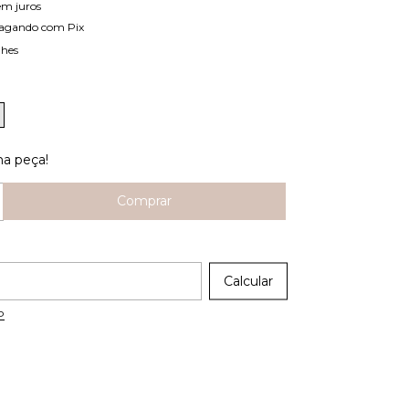
em juros
agando com Pix
lhes
ma peça!
 CEP:
Calcular
P