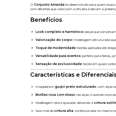
O
Conjunto Amanda
foi desenvolvido para quem busca u
com detalhes que valorizam a silhueta e elevam a prese
Benefícios
Look completo e harmônico:
peças que conversam 
Valorização do corpo:
modelagem estruturada que 
Toque de modernidade:
botões aplicados estrate
Versatilidade para eventos:
perfeito para festas, j
Sensação de exclusividade:
tecido em guipir preto
Características e Diferenciai
Cropped em
guipir preto estruturado
, com alças 
Botões rosa com strass
nas alças, trazendo contras
Modelagem reta e ajustada, deixando a
cintura sutil
Saia midi de
cintura alta
, confeccionada no mesmo t