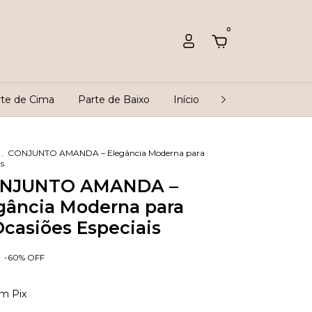
0
rte de Cima
Parte de Baixo
Início
Rastreio
Que
.
CONJUNTO AMANDA – Elegância Moderna para
is
NJUNTO AMANDA –
gância Moderna para
casiões Especiais
-
60
%
OFF
om
Pix