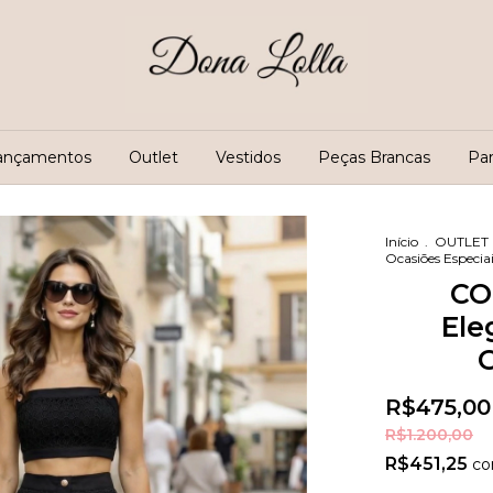
ançamentos
Outlet
Vestidos
Peças Brancas
Pa
Início
.
OUTLET
Ocasiões Especia
CO
Ele
O
R$475,00
R$1.200,00
R$451,25
c