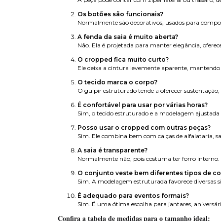
Os botões são funcionais?
Normalmente são decorativos, usados para compor o
A fenda da saia é muito aberta?
Não. Ela é projetada para manter elegância, ofer
O cropped fica muito curto?
Ele deixa a cintura levemente aparente, mantendo 
O tecido marca o corpo?
O guipir estruturado tende a oferecer sustentação
É confortável para usar por várias horas?
Sim, o tecido estruturado e a modelagem ajustada
Posso usar o cropped com outras peças?
Sim. Ele combina bem com calças de alfaiataria, sai
A saia é transparente?
Normalmente não, pois costuma ter forro interno. S
O conjunto veste bem diferentes tipos de c
Sim. A modelagem estruturada favorece diversas si
É adequado para eventos formais?
Sim. É uma ótima escolha para jantares, aniversári
Confira a tabela de medidas para o tamanho ideal: