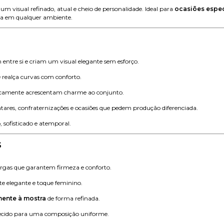
m visual refinado, atual e cheio de personalidade. Ideal para
ocasiões espec
nça em qualquer ambiente.
entre si e criam um visual elegante sem esforço.
realça curvas com conforto.
gicamente acrescentam charme ao conjunto.
antares, confraternizações e ocasiões que pedem produção diferenciada.
, sofisticado e atemporal.
s
largas que garantem firmeza e conforto.
te elegante e toque feminino.
mente à mostra
de forma refinada.
ecido para uma composição uniforme.