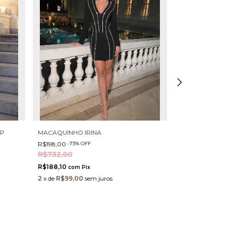
LP
MACAQUINHO IRINA
SAIA ELIZAB
R$198,00
-
73
%
OFF
R$136,20
-
40
%
O
R$732,00
R$227,00
R$188,10
R$129,39
com
Pix
com
2
x
de
R$99,00
sem juros