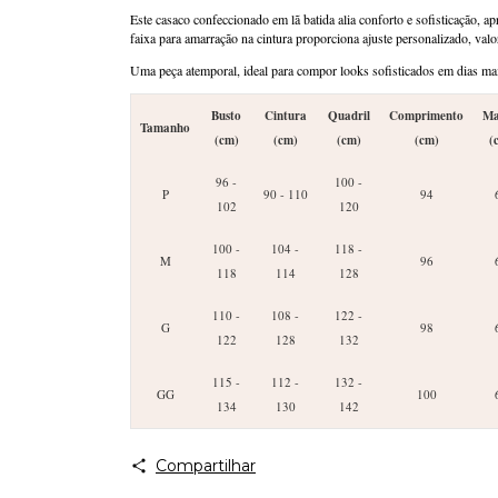
Este casaco confeccionado em lã batida alia conforto e sofisticação, a
faixa para amarração na cintura proporciona ajuste personalizado, valo
Uma peça atemporal, ideal para compor looks sofisticados em dias mai
Busto
Cintura
Quadril
Comprimento
Ma
Tamanho
(cm)
(cm)
(cm)
(cm)
(
96 -
100 -
P
90 - 110
94
102
120
100 -
104 -
118 -
M
96
118
114
128
110 -
108 -
122 -
G
98
122
128
132
115 -
112 -
132 -
GG
100
134
130
142
Compartilhar