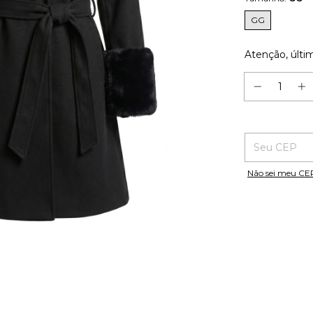
GG
Atenção, últi
Entregas para o
Não sei meu CE