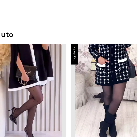
duto
Esgotado