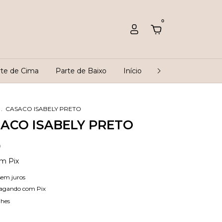
0
rte de Cima
Parte de Baixo
Início
Rastreio
Que
.
CASACO ISABELY PRETO
ACO ISABELY PRETO
0
om
Pix
sem juros
agando com Pix
lhes