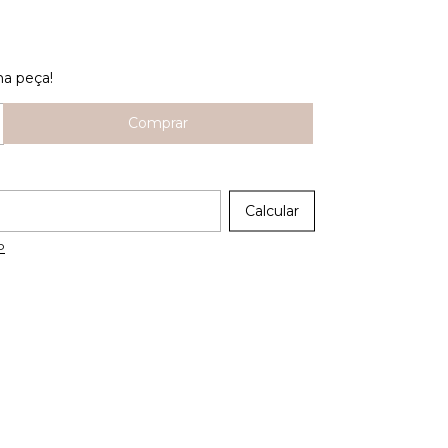
ma peça!
 CEP:
Calcular
P