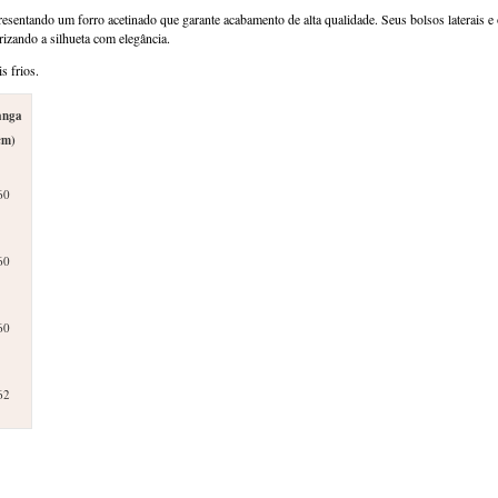
presentando um forro acetinado que garante acabamento de alta qualidade. Seus bolsos laterais e 
rizando a silhueta com elegância.
s frios.
nga
cm)
60
60
60
62