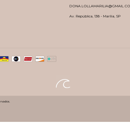
DONA.LOLLAMARILIA@GMAIL.C
Av. República, 138 - Marília, SP
rvados.