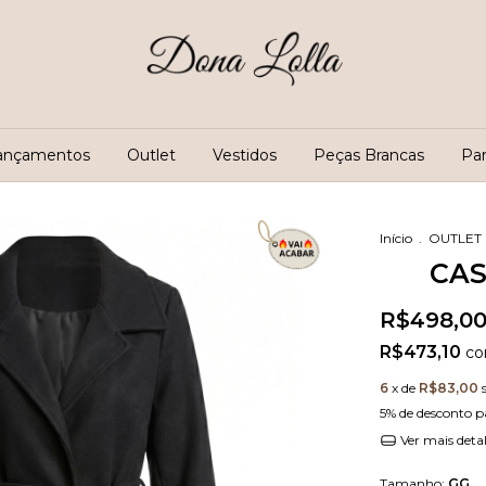
ançamentos
Outlet
Vestidos
Peças Brancas
Pa
Início
.
OUTLET
CAS
R$498,0
R$473,10
c
6
x de
R$83,00
5% de desconto
p
Ver mais deta
Tamanho:
GG